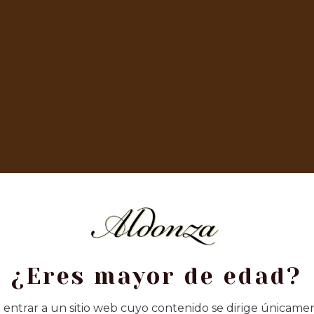
ta.
onal, el Azafrán Aldonza Denominación Azafrán de La Ma
r, preservando toda su intensidad aromática, color y sabo
ado permite obtener una especia única, apreciada por c
ciales.
rnes, guisos y sopas, aportando un aroma inconfundible, u
eta en una experiencia gastronómica.
isfrutan de la cocina con personalidad.
¿Eres mayor de edad?
 entrar a un sitio web cuyo contenido se dirige únicam