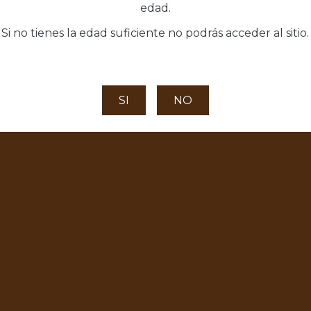
edad.
No hay ninguna opinión por el momento.
Si no tienes la edad suficiente no podrás acceder al sitio.
SI
NO
Garantía de Devolución
a y
14 días